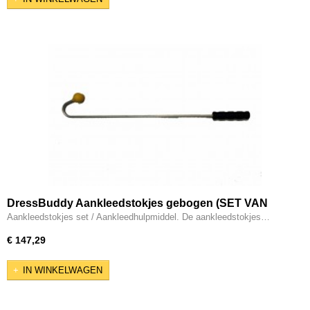
DressBuddy Aankleedstokjes gebogen (SET VAN
TWEE)
Aankleedstokjes set / Aankleedhulpmiddel. De aankleedstokjes…
€ 147,29
IN WINKELWAGEN